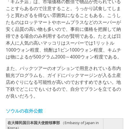
「キムチ店」は、市場価格の数倍で物品が売られている
ことすらあるので注意すること。うっかり試食してしま
うと買わざるを得ない雰囲気になることもある。こうし
たものはロッテマートやホームプラスなどのスーパーが
安く品質の高い物も多いので、事前に価格を把握して納
得できる場合のみ利用するのが賢明である。たとえば日
本人に人気の高いマッコリはスーパーでは1リットル
1000ウォン程度、焼酎は1ビン1000ウォン程度、キムチ
は物によるが500グラム2000～4000ウォン程度である。
また、パックツアーのオプションで用意されている市内
観光プログラムも、ガイドにパックマージンが入る土産
店めぐりになる可能性が高いのでおすすめできない。地
下鉄でどこにでもいけるので、自分でプランを立てるの
が良いだろう。
ソウルの在外公館
在大韓民国日本国大使館領事部
（Embassy of Japan in
Korca）