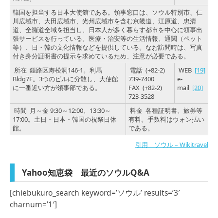
韓国を担当する日本大使館である。領事窓口は、ソウル特別市、仁
川広域市、大田広域市、光州広域市を含む京畿道、江原道、忠清
道、全羅道全域を担当し、日本人が多く暮らす都市を中心に領事出
張サービスを行っている。医療・治安等の生活情報、通関（ペット
等）、日・韓の文化情報などを提供している。なお訪問時は、写真
付き身分証明書の提示を求めているため、注意が必要である。
所在 鍾路区寿松洞146-1。利馬
電話 (+82-2)
WEB
[19]
Bldg7F。3つのビルに分散し、大使館
739-7400
e-
に一番近い方が領事部である。
FAX (+82-2)
mail
[20]
723-3528
時間 月～金 9:30～12:00、13:30～
料金 各種証明書、旅券等
17:00。土日・日本・韓国の祝祭日休
有料。手数料はウォン払い
館。
である。
引用 ソウル – Wikitravel
Yahoo知恵袋 最近のソウルQ&A
[chiebukuro_search keyword=’ソウル’ results=’3′
charnum=’1′]