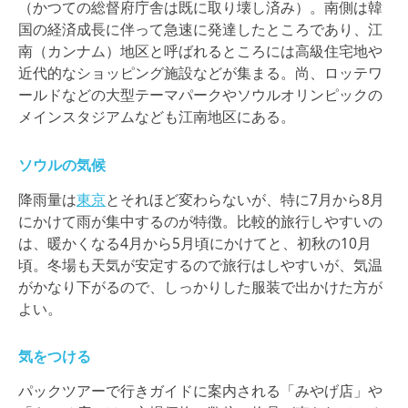
（かつての総督府庁舎は既に取り壊し済み）。南側は韓
国の経済成長に伴って急速に発達したところであり、江
南（カンナム）地区と呼ばれるところには高級住宅地や
近代的なショッピング施設などが集まる。尚、ロッテワ
ールドなどの大型テーマパークやソウルオリンピックの
メインスタジアムなども江南地区にある。
ソウルの気候
降雨量は
東京
とそれほど変わらないが、特に7月から8月
にかけて雨が集中するのが特徴。比較的旅行しやすいの
は、暖かくなる4月から5月頃にかけてと、初秋の10月
頃。冬場も天気が安定するので旅行はしやすいが、気温
がかなり下がるので、しっかりした服装で出かけた方が
よい。
気をつける
パックツアーで行きガイドに案内される「みやげ店」や