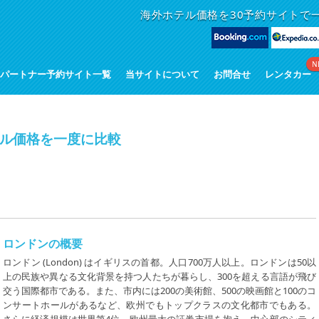
海外ホテル価格を30予約サイトで
N
パートナー予約サイト一覧
当サイトについて
お問合せ
レンタカー
ル価格を一度に比較
ロンドンの概要
ロンドン (London) はイギリスの首都。人口700万人以上。ロンドンは50以
上の民族や異なる文化背景を持つ人たちが暮らし、300を超える言語が飛び
交う国際都市である。また、市内には200の美術館、500の映画館と100のコ
ンサートホールがあるなど、欧州でもトップクラスの文化都市でもある。
さらに経済規模は世界第4位、欧州最大の証券市場を抱え、中心部のシティ