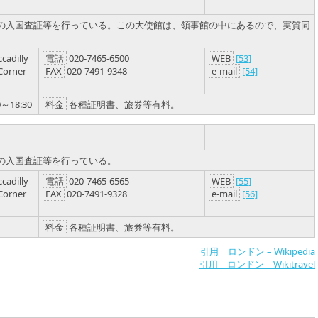
の入国査証等を行っている。この大使館は、領事館の中にあるので、実質同
cadilly
電話
020-7465-6500
WEB
[53]
orner
FAX
020-7491-9348
e-mail
[54]
18:30
料金
各種証明書、旅券等有料。
の入国査証等を行っている。
cadilly
電話
020-7465-6565
WEB
[55]
orner
FAX
020-7491-9328
e-mail
[56]
料金
各種証明書、旅券等有料。
引用 ロンドン – Wikipedia
引用 ロンドン – Wikitravel