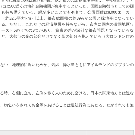
には500近くの海外金融機関が集中するといった、国際金融都市としての顔
も持ち備えている。緑が多いことでも有名で、公園面積は8,000エーカー
（約32.5平方km）以上、都市総面積の約39%が公園と緑地帯になってい
る。ただし、これだけの経済規模を持ちながら、市内に国内の貧困地区ワ
ースト5のうちの3つがあり、貧富の差が深刻な都市問題となっているな
ど、大都市の光の部分だけでなく影の部分も抱えている（大ロンドン庁の
はない。地理的に近いためか、気温、降水量ともにアイルランドのダブリンの
する時、右側に立ち、左側を歩く人のために空ける。日本の関東地方とは逆な
が、物乞いをされてお金等をあげることは違法行為にあたる。せがまれても無