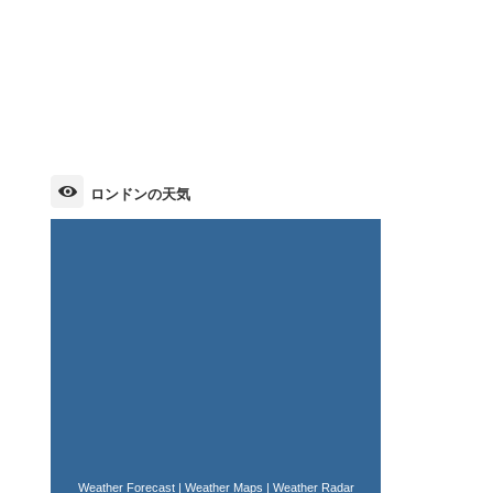
ロンドンの天気
Weather Forecast
|
Weather Maps
|
Weather Radar