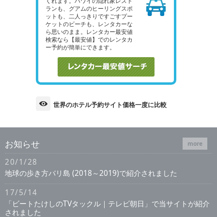
くれます。ハワイの隠れ家レスト
ランも、グアムのヒーリングスポ
ットも、二人っきりですごすプー
ケットのビーチも、レンタカーな
ら思いのまま。レンタカー最安値
検索なら【最安値】でのレンタカ
ー予約が簡単にできます。
世界のホテル予約サイト価格一度に比較
お知らせ
more
20/1/28
地球の歩き方バリ島 (2018～2019)で紹介されました
17/5/14
「ビートたけしのTVタックル｜テレビ朝日」で当サイトが紹介
されました