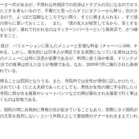
メーター式があるが、不慣れな外国語での交渉はトラブルの元になるのでオス
したりする者もいるので、不審だと思ったらすぐにタクシーから降り、次のタ
いるので、よっぽど辺鄙なところでない限り、すぐに捕まえられる）。すぐ脱
分の傍らに置いておくこと。 また、「僕の友人が経営してるから、安くする
手もいるが、連れて行かれるのはマッサージパーラーという風俗店で、かつ確
すること。
並び、バリエーションに富んだメニューと安価な料金（チャーハン20B、チ
しめる。しかし、衛生的には日本人が満足できる状態になっている屋台は少な
どのメニューには特に注意が必要であるが、料理に使う油や食器、ドリンクメ
台での食事は控えたほうが無難である。なお、2005年7月に施行された条例
れている。
ち帰ることは罰則となりうる。また、寺院内では女性が僧侶に話しかけたり、
止されている（たとえ夫婦であったとしても、男性が女性の腰に手を回したり
、寺院に肩が出る服装やショートパンツなどの脚が露出される服装で行く事は
くものは皆無である。
れ、国民の間に自発的に尊敬の念が起きていることもあり、実際にタイ国民が
その王室を批判しない」という外国人として最低限のマナーをわきまえていれ