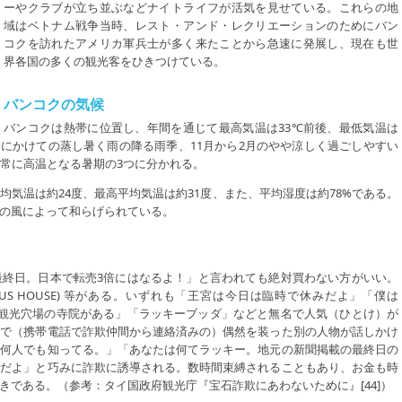
ーやクラブが立ち並ぶなどナイトライフが活気を見せている。これらの地
域はベトナム戦争当時、レスト・アンド・レクリエーションのためにバン
コクを訪れたアメリカ軍兵士が多く来たことから急速に発展し、現在も世
界各国の多くの観光客をひきつけている。
バンコクの気候
バンコクは熱帯に位置し、年間を通じて最高気温は33℃前後、最低気温は
0月にかけての蒸し暑く雨の降る雨季、11月から2月のやや涼しく過ごしやすい
非常に高温となる暑期の3つに分かれる。
気温は約24度、最高平均気温は約31度、また、平均湿度は約78%である。
の風によって和らげられている。
最終日。日本で転売3倍にはなるよ！」と言われても絶対買わない方がいい。
US HOUSE) 等がある。いずれも「王宮は今日は臨時で休みだよ」「僕は
「観光穴場の寺院がある」「ラッキーブッダ」などと無名で人気（ひとけ）が
こで（携帯電話で詐欺仲間から連絡済みの）偶然を装った別の人物が話しかけ
を何人でも知ってる。」「あなたは何てラッキー。地元の新聞掲載の最終日の
んだよ」と巧みに詐欺に誘導される。数時間束縛されることもあり、お金も時
である。（参考：タイ国政府観光庁『宝石詐欺にあわないために』[44]）