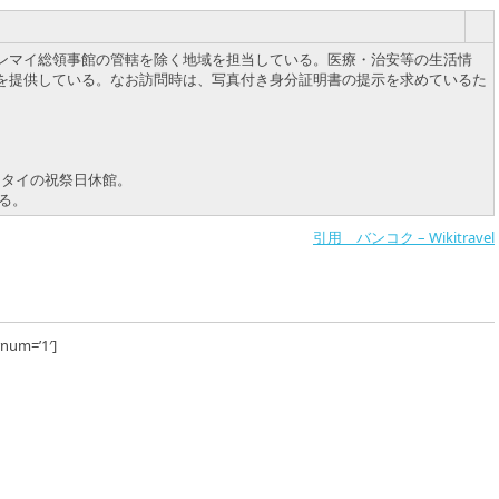
ンマイ総領事館の管轄を除く地域を担当している。医療・治安等の生活情
を提供している。なお訪問時は、写真付き身分証明書の提示を求めているた
・日本・タイの祝祭日休館。
る。
引用 バンコク – Wikitravel
num=’1′]