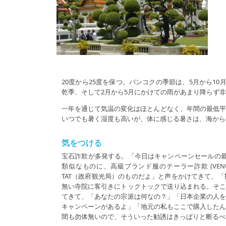
20度から25度を保つ。バンコクの季節は、5月から1
乾季、そして2月から5月にかけての雨があまり降らず
一年を通じて気温の変化はほとんどなく、年間の最低平均
いつでも暑く湿度も高いが、体に感じる暑さは、海から
気をつける
宝石詐欺が多発する。「今日はキャンペーンセールの
類似なものに、高級ブランド服のテーラー詐欺 (VEN
TAT（政府観光局）のものだよ」と声をかけてきて、
無い寺院に客引きにトックトックで送り込まれる。そ
てきて、「あなたの宗派は何なの？」「日本企業の人
キャンペーンがあるよ」「地元の私もここで購入した
間も勿体無いので、そういった勧誘はきっぱりと断るべき