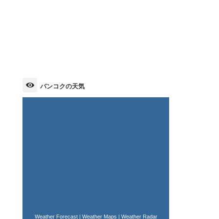
バンコクの天気
Weather Forecast
|
Weather Maps
|
Weather Radar