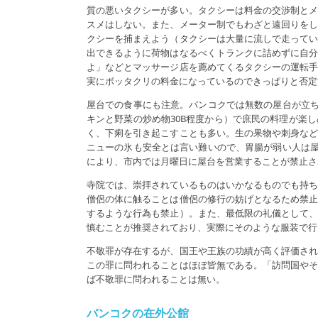
質の悪いタクシーが多い。タクシーは料金の交渉制と
スメはしない。また、メーター制でもわざと遠回りを
クシーを捕まえよう（タクシーは大量に流しで走って
出できるように荷物はなるべくトランクに詰めずに自
よ」などとマッサージ店を薦めてくるタクシーの運転
実にボッタクリの料金になっているのできっぱりと否定
屋台での食事にも注意。バンコクでは無数の屋台が立ち
キンと野菜の炒め物30B程度から）で庶民の料理が楽
く、下痢を引き起こすことも多い。生の果物や刺身な
ニューの氷も安全とは言い難いので、胃腸が弱い人は屋
により、市内では月曜日に屋台を営業することが禁止さ
寺院では、崇拝されているものはいかなるものでも持
僧侶の体に触ることは僧侶の修行の妨げとなるため禁
するような行為も禁止）。また、最低限の礼儀として
慎むことが推奨されており、実際にそのような服装で行
不敬罪が存在するが、国王や王族の功績が高く評価さ
この罪に問われることはほぼ皆無である。「訪問国や
ば不敬罪に問われることは無い。
バンコクの在外公館