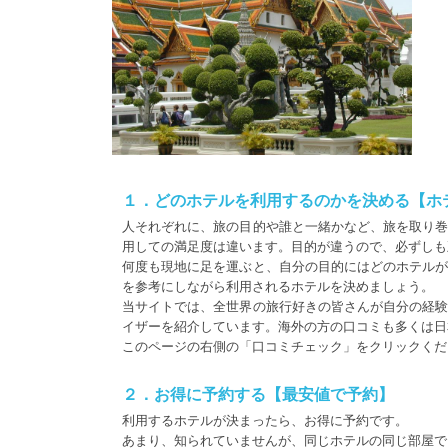
１．どのホテルを利用するのかを決める【ホ
人それぞれに、旅の目的や誰と一緒かなど、旅を取り
用しての満足度は違います。目的が違うので、必ずしも
何度も現地に足を運ぶと、自分の目的にはどのホテル
を参考にしながら利用されるホテルを決めましょう。
当サイトでは、全世界の旅行好きの皆さんが自分の経
イザーを紹介しています。海外の方の口コミも多くは日
このページの右側の「口コミチェック」をクリックくだ
２．お得に予約する【最安値で予約】
利用するホテルが決まったら、お得に予約です。
あまり、知られていませんが、同じホテルの同じ部屋で