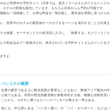
king.comなど世界中の予約サイト（日本では、楽天トラベルさんやリクルートグル
、ホテルの部屋を販売しています、もちろん日本からも予約が可能です。
の価格を一括検索して、お得な料金を一覧比較し、最安値を簡単に見つけられ
さい、世界中のホテルの最安値サーチができるページを表示することが出来ま
ホテル検索」サーチボックスの各項目に入力し、「検索する」をクリックくだ
ービス料金込みで一覧表示され、表示されている予約サイトさんのリンクをク
ますよ。
バンコクの概要
交通の要所である上に観光資源が豊富なこともあり、東南アジア観光の中
心地でもある。寺院や歴史的建造物が多数存在する他、物価も比較的安い
ことから、カオサン通りなどバックパッカーが集まる一帯もある。
他にも、中心部にある「パッポン通り」や「ソイ・カウボーイ」などはバ