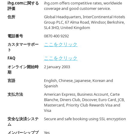
ihg.comに関する
ihg.com offers competitive rates, worldwide
評価
coverage and good customer service.
住所
Global Headquarters, InterContinental Hotels
Group PLC, 67 Alma Road, Windsor, Berkshire,
SL4 3HD, United Kingdom
電話番号
0870 400 9292
ここをクリック
カスタマーサポー
ト
ここをクリック
FAQ
オンライン開始時
2 January 2003
期
言語
English, Chinese, Japanese, Korean and
Spanish
支払方法
American Express, Business Account, Carte
Blanche, Diners Club, Discover, Euro Card, JCB,
Mastercard, Priority Club Rewards Visa and
Visa
安全な決済システ
Secure and safe booking using SSL encryption
ム
メンバーシッププ
Yes