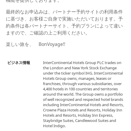
機能を提供しております。
最終的なお申込みは、パートナー予約サイトの利用条件
に基づき、お客様ご自身で実施いただいております。予
約条件は各パートナーサイト、予約プランによって違い
ますので、ご確認の上ご利用ください。
楽しい旅を、 BonVoyage!!
ビジネス情報
InterContinental Hotels Group PLC trades on
the London and New York Stock Exchange
under the ticker symbol IHG. InterContinental
Hotels Group owns, manages, leases or
franchises, through various subsidiaries, over
4,400 hotels in 100 countries and territories
around the world. The Group owns a portfolio
of well recognized and respected hotel brands
including InterContinental Hotels and Resorts,
Crowne Plaza Hotels and Resorts, Holiday Inn
Hotels and Resorts, Holiday Inn Express,
Staybridge Suites, Candlewood Suites and
Hotel Indigo.