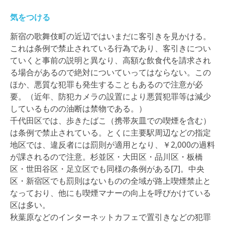
気をつける
新宿の歌舞伎町の近辺ではいまだに客引きを見かける。
これは条例で禁止されている行為であり、客引きについ
ていくと事前の説明と異なり、高額な飲食代を請求され
る場合があるので絶対についていってはならない。この
ほか、悪質な犯罪も発生することもあるので注意が必
要。（近年、防犯カメラの設置により悪質犯罪等は減少
しているものの油断は禁物である。）
千代田区では、歩きたばこ（携帯灰皿での喫煙を含む）
は条例で禁止されている。とくに主要駅周辺などの指定
地区では、違反者には罰則が適用となり、￥2,000の過料
が課されるので注意。杉並区・大田区・品川区・板橋
区・世田谷区・足立区でも同様の条例がある[7]。中央
区・新宿区でも罰則はないものの全域が路上喫煙禁止と
なっており、他にも喫煙マナーの向上を呼びかけている
区は多い。
秋葉原などのインターネットカフェで置引きなどの犯罪