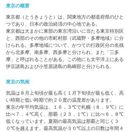
東京の概要
東京都（とうきょうと）は、関東地方の都道府県のひと
つであり、日本の政治経済の中心地である。
東京都は大まかに東部の東京湾沿いに当たる東京特別区
と、西部のその他の市町村部（武蔵野・多摩地域）に分
けられる。多摩地域について、かつての行政区分の名残
から北多摩、南多摩、西多摩と分けられ、また「三多
摩」と呼ばれることがある。この他にも太平洋上にある
伊豆諸島および小笠原諸島の島嶼部と分けられる。
東京の気候
気温は８月上旬頃が最も高く１月下旬頃が最も低く、高
い時期と低い時期で約２０度の温度差があります。
東京の年平均気温は、１６．３℃で札幌（８．９℃）に
比べ７．４℃高く、那覇（２３．１℃）に比べ６．８℃
低くなっています。夏期の最高気温は那覇と同じく３
０℃を越えます。最高気温が３０℃以上の日数は年間４