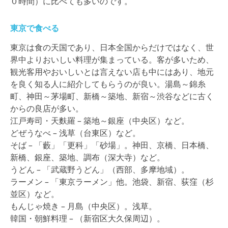
０時間）に比べても多いのです。
東京で食べる
東京は食の天国であり、日本全国からだけではなく、世
界中よりおいしい料理が集まっている。客が多いため、
観光客用やおいしいとは言えない店も中にはあり、地元
を良く知る人に紹介してもらうのが良い。湯島～錦糸
町、神田～茅場町、新橋～築地、新宿～渋谷などに古く
からの良店が多い。
江戸寿司・天麩羅 – 築地～銀座（中央区）など。
どぜうなべ – 浅草（台東区）など。
そば – 「藪」「更科」「砂場」。神田、京橋、日本橋、
新橋、銀座、築地、調布（深大寺）など。
うどん – 「武蔵野うどん」（西部、多摩地域）。
ラーメン – 「東京ラーメン」他。池袋、新宿、荻窪（杉
並区）など。
もんじゃ焼き – 月島（中央区）。浅草。
韓国・朝鮮料理 – （新宿区大久保周辺）。