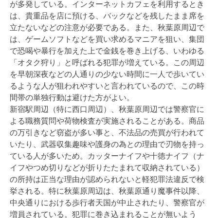
が多発している。インターネットカフェを利用するとき
は、貴重品を店に預ける、バックなどを残したまま席を
立たないなどの注意が必要である。また、秋葉原周辺で
は、ゲームソフトなどを買い求めるマニアを狙い、集団
で恐喝や暴行を加えた上で金銭を巻き上げる、いわゆる
「オタク狩り」と呼ばれる犯罪が増えている。この周辺
を早朝深夜などの人通りの少ない時間に一人で歩いてい
るような人が狙われやすいと言われているので、この時
間帯の単独行動は避けた方がよい。
新宿駅周辺（特に西口周辺）、秋葉原周辺では警察官に
よる職務質問や荷物検査が実施されることがある。商品
の万引きなど窃盗が多い事と、不法品の売買が行われて
いたり、武器収集趣味や護身の為との理由で刃物を持っ
ている人が多いため。カッターナイフや十徳ナイフ（ナ
イフやつめ切りなどが折りたたまれて収納されている）
の所持は正当な理由が認められないと軽犯罪法違反で検
挙される。特に秋葉原周辺は、秋葉原通り魔事件以降、
中央通りにおける歩行者天国が中止されたり、警察官が
増員されている。犯罪に巻き込まれることが無いよう